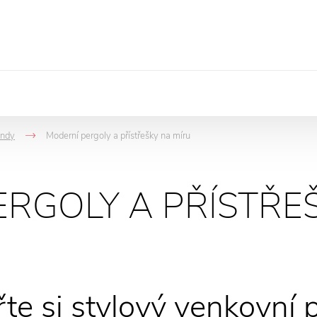
andy
Moderní pergoly a přístřešky na míru
->
RGOLY A PŘÍSTŘE
te si stylový venkovní 