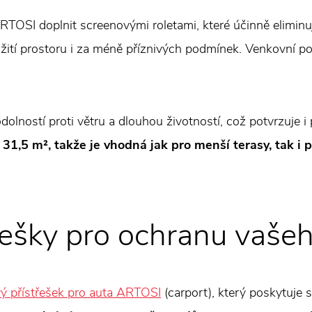
ARTOSI doplnit screenovými roletami, které účinně elimin
užití prostoru i za méně příznivých podmínek. Venkovní po
olností proti větru a dlouhou životností, což potvrzuje i
1,5 m², takže je vhodná jak pro menší terasy, tak i p
třešky pro ochranu vaše
vý přístřešek pro auta ARTOSI
(carport), který poskytuje 