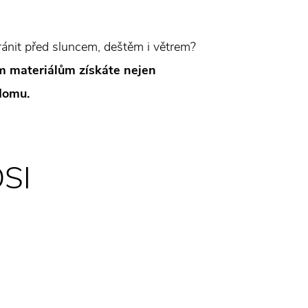
ánit před sluncem, deštěm i větrem?
ím materiálům získáte nejen
 domu.
OSI