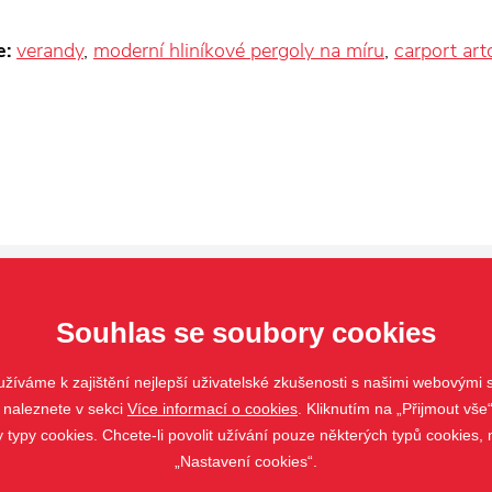
e:
verandy
,
moderní hliníkové pergoly na míru
,
carport art
Souhlas se soubory cookies
žíváme k zajištění nejlepší uživatelské zkušenosti s našimi webovými
Pergoly
Markýzy
 naleznete v sekci
Více informací o cookies
. Kliknutím na „Přijmout vše“
Ostatní
ypy cookies. Chcete-li povolit užívání pouze některých typů cookies, m
„Nastavení cookies“.