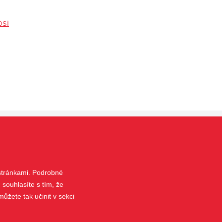
osi
KONTAKT
 stránkami. Podrobné
+420 777 115 130
 souhlasíte s tím, že
adaxs@adaxs.cz
ůžete tak učinit v sekci
Nemanická 5, 370 10 České Budějovice