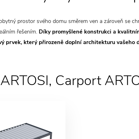
t obytný prostor svého domu směrem ven a zároveň se chr
deálním řešením.
Díky promyšlené konstrukci a kvalitn
ový prvek, který přirozeně doplní architekturu vašeho
y ARTOSI, Carport ART