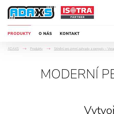
PRODUKTY
O NÁS
KONTAKT
ADAXS
Produkty
Stínění pro zimní zahrady a pergoly – Ver
->
->
MODERNÍ PE
Vytvoř