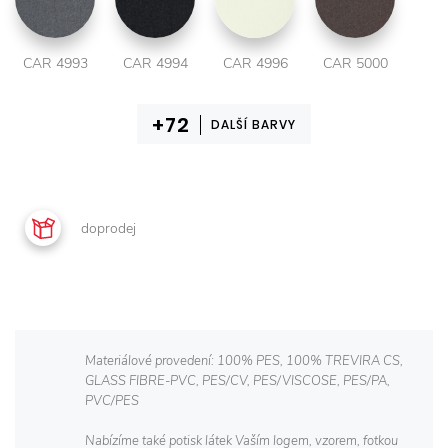
CAR 4993
CAR 4994
CAR 4996
CAR 5000
DALŠÍ BARVY
doprodej
Materiálové provedení: 100% PES, 100% TREVIRA CS,
GLASS FIBRE-PVC, PES/CV, PES/VISCOSE, PES/PA,
PVC/PES
Nabízíme také potisk látek Vaším logem, vzorem, fotkou