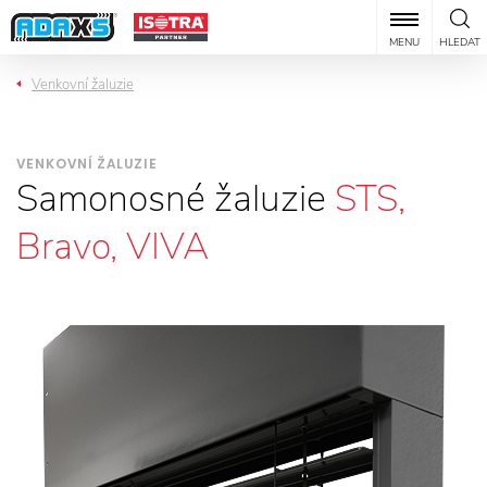
MENU
HLEDAT
Venkovní žaluzie
VENKOVNÍ ŽALUZIE
Samonosné žaluzie
STS,
Bravo, VIVA