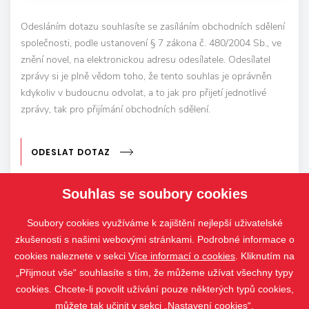
Odesláním dotazu souhlasíte se zasíláním obchodních sdělení
společnosti, podle ustanovení § 7 zákona č. 480/2004 Sb., ve
znění novel, na elektronickou adresu odesílatele. Odesílatel
zprávy si je plně vědom toho, že tento souhlas je oprávněn
kdykoliv v budoucnu odvolat, a to jak pro přijetí jednotlivé
zprávy, tak pro přijímání obchodních sdělení.
ODESLAT DOTAZ
Souhlas se soubory cookies
Soubory cookies využíváme k zajištění nejlepší uživatelské
zkušenosti s našimi webovými stránkami. Podrobné informace o
cookies naleznete v sekci
Více informací o cookies
. Kliknutím na
„Přijmout vše“ souhlasíte s tím, že můžeme užívat všechny typy
cookies. Chcete-li povolit užívání pouze některých typů cookies,
můžete tak učinit v sekci „Nastavení cookies“.