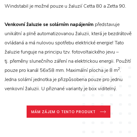
Windstabil je možné pouze u žaluzií Cetta 80 a Zetta 90.
Venkovní žaluzie se solárním
napájením
představuje
unikátní a plně automatizovanou žaluzii, která je bezdrátově
ovládaná a má nulovou spotřebu elektrické energie! Tato
žaluzie funguje na principu tzv. fotovoltaického jevu –
tj. přeměny slunečního záření na elektrickou energii. Použití
2
pouze pro kanál 56x58 mm. Maximální plocha je 8 m
.
Jedna solární jednotka je přizpůsobena pouze pro jednu
venkovní žaluzii. U přiznané varianty je box viditelný.
MÁM ZÁJEM O TENTO PRODUKT