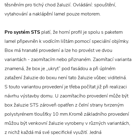
těsněním pro tichý chod žaluzií. Ovládání: spouštění,
vytahování a naklápění lamel pouze motorem.
Pro systém STS
platí, že horní profil je spolu s paketem
lamel připevněn k vodícím lištám pomocí speciální objímky.
Box má hranaté provedení a lze ho provést ve dvou
variantách - zaomítacím nebo přiznaném. Zaomítací varianta
znamená, že box je „ukryt“ pod fasádou a při úplném
zatažení žaluzie do boxu není tato žaluzie vůbec viditelná.
S touto variantou provedení je třeba počítat již při realizaci
návrhu výstavby domu. U zaomítacího provedení může být
box žaluzie STS zároveň opatřen z čelní strany tvrzeným
polystyrénem tloušťky 10 mm.Kromě základního provedení
můžou být venkovní žaluzie vyrobeny v různých variantách,
z nichž každá má své specifické využití. Jedná